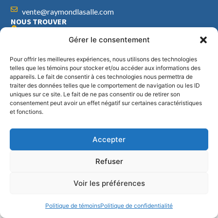
vente@raymondlasalle.com
NOUS TROUVER
1561, route 158
Gérer le consentement
St-Thomas de Joliette
Québec, J0K 3L0
Pour offrir les meilleures expériences, nous utilisons des technologies
telles que les témoins pour stocker et/ou accéder aux informations des
Du lundi au vendredi :
appareils. Le fait de consentir à ces technologies nous permettra de
8h à 17h
traiter des données telles que le comportement de navigation ou les ID
uniques sur ce site. Le fait de ne pas consentir ou de retirer son
consentement peut avoir un effet négatif sur certaines caractéristiques
© 2026 Raymond Lasalle Inc. - Agence web et SEO -
Audience Cible
.
et fonctions.
Accepter
Refuser
Voir les préférences
Politique de témoins
Politique de confidentialité