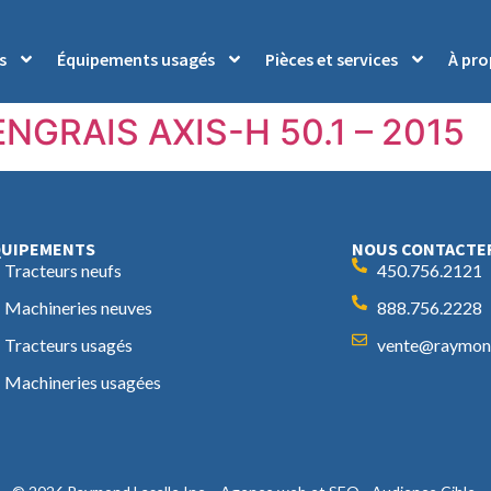
s
Équipements usagés
Pièces et services
À pr
NGRAIS AXIS-H 50.1 – 2015
QUIPEMENTS
NOUS CONTACTE
Tracteurs neufs
450.756.2121
Machineries neuves
888.756.2228
Tracteurs usagés
vente@raymond
Machineries usagées