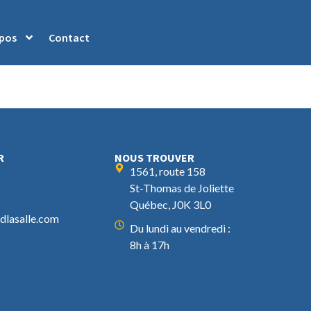
opos
Contact
R
NOUS TROUVER
1561, route 158
St-Thomas de Joliette
Québec, J0K 3L0
lasalle.com
Du lundi au vendredi :
8h à 17h