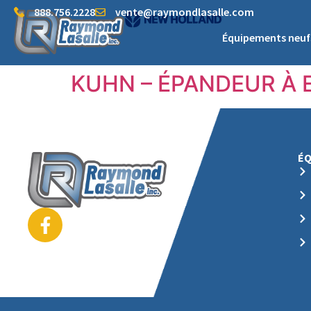
888.756.2228
vente@raymondlasalle.com
Équipements neuf
KUHN – ÉPANDEUR À E
É