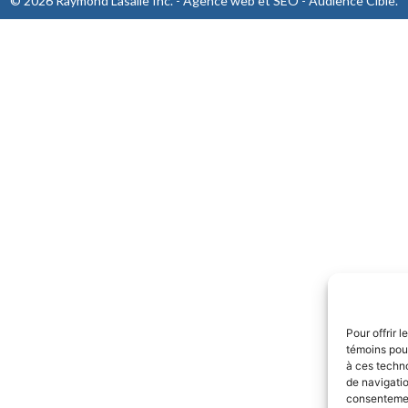
© 2026 Raymond Lasalle Inc. - Agence web et SEO -
Audience Cible
.
Pour offrir 
témoins pour
à ces techn
de navigatio
consentement