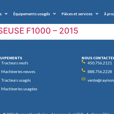
s
Équipements usagés
Pièces et services
À pr
EUSE F1000 – 2015
QUIPEMENTS
NOUS CONTACTE
Tracteurs neufs
450.756.2121
Machineries neuves
888.756.2228
Tracteurs usagés
vente@raymond
Machineries usagées