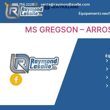
888.756.2228
vente@raymondlasalle.com
Équipements neuf
MS GREGSON – ARROS
É