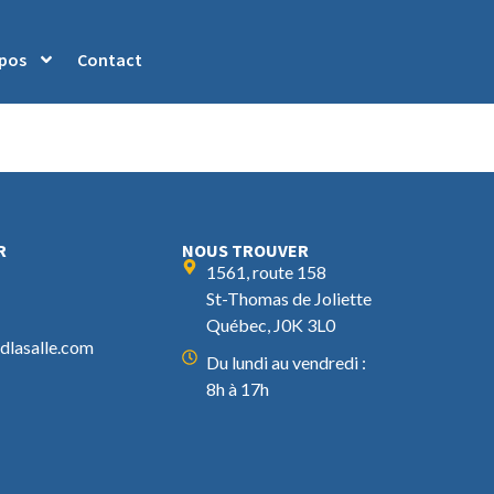
opos
Contact
R
NOUS TROUVER
1561, route 158
St-Thomas de Joliette
Québec, J0K 3L0
lasalle.com
Du lundi au vendredi :
8h à 17h