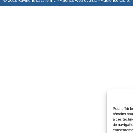
© 2026 Raymond Lasalle Inc. - Agence web et SEO -
Audience Cible
.
Pour offrir 
témoins pour
à ces techn
de navigatio
consentement