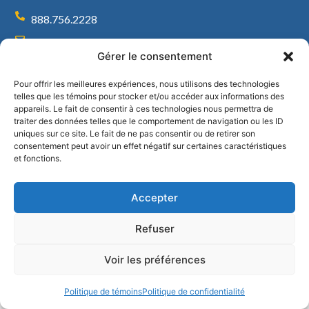
888.756.2228
vente@raymondlasalle.com
NOUS TROUVER
Gérer le consentement
1561, route 158
Pour offrir les meilleures expériences, nous utilisons des technologies
St-Thomas de Joliette
telles que les témoins pour stocker et/ou accéder aux informations des
Québec, J0K 3L0
appareils. Le fait de consentir à ces technologies nous permettra de
traiter des données telles que le comportement de navigation ou les ID
Du lundi au vendredi :
uniques sur ce site. Le fait de ne pas consentir ou de retirer son
8h à 17h
consentement peut avoir un effet négatif sur certaines caractéristiques
et fonctions.
© 2026 Raymond Lasalle Inc. - Agence web et SEO -
Audience Cible
.
Accepter
Refuser
Voir les préférences
Politique de témoins
Politique de confidentialité