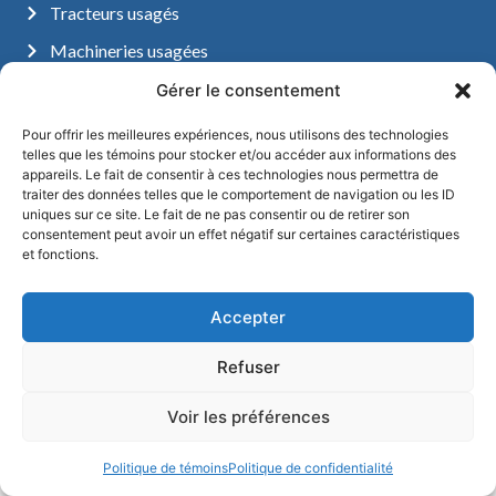
Tracteurs usagés
Machineries usagées
NOUS CONTACTER
Gérer le consentement
450.756.2121
888.756.2228
Pour offrir les meilleures expériences, nous utilisons des technologies
telles que les témoins pour stocker et/ou accéder aux informations des
vente@raymondlasalle.com
appareils. Le fait de consentir à ces technologies nous permettra de
NOUS TROUVER
traiter des données telles que le comportement de navigation ou les ID
1561, route 158
uniques sur ce site. Le fait de ne pas consentir ou de retirer son
consentement peut avoir un effet négatif sur certaines caractéristiques
St-Thomas de Joliette
et fonctions.
Québec, J0K 3L0
Du lundi au vendredi :
Accepter
8h à 17h
Refuser
© 2026 Raymond Lasalle Inc. - Agence web et SEO -
Audience Cible
.
Voir les préférences
Politique de témoins
Politique de confidentialité