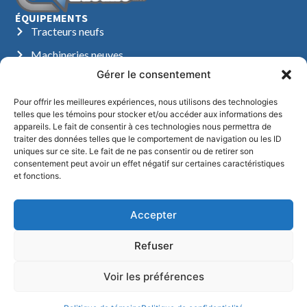
ÉQUIPEMENTS
Tracteurs neufs
Machineries neuves
Gérer le consentement
Tracteurs usagés
Machineries usagées
Pour offrir les meilleures expériences, nous utilisons des technologies
NOUS CONTACTER
telles que les témoins pour stocker et/ou accéder aux informations des
appareils. Le fait de consentir à ces technologies nous permettra de
450.756.2121
traiter des données telles que le comportement de navigation ou les ID
888.756.2228
uniques sur ce site. Le fait de ne pas consentir ou de retirer son
consentement peut avoir un effet négatif sur certaines caractéristiques
vente@raymondlasalle.com
et fonctions.
NOUS TROUVER
1561, route 158
Accepter
St-Thomas de Joliette
Québec, J0K 3L0
Refuser
Du lundi au vendredi :
8h à 17h
Voir les préférences