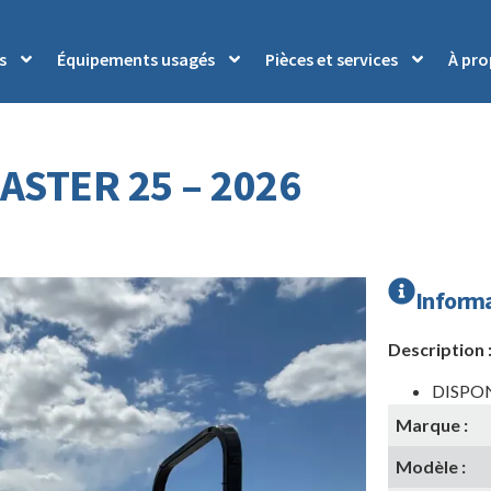
s
Équipements usagés
Pièces et services
À pr
STER 25 – 2026
Informa
Description 
DISPO
Marque :
Modèle :